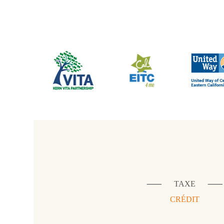
⸺
TAXE
⸺
CRÉDIT