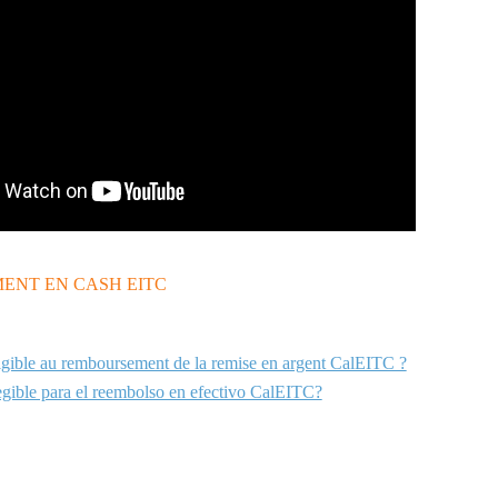
NT EN CASH EITC
igible au remboursement de la remise en argent CalEITC ?
egible para el reembolso en efectivo CalEITC?