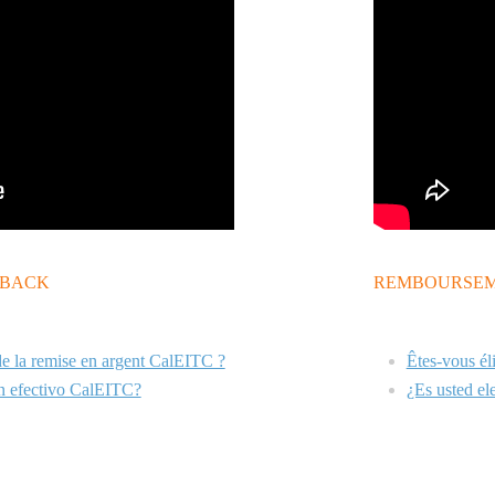
 BACK
REMBOURSEME
de la remise en argent CalEITC ?
Êtes-vous él
en efectivo CalEITC?
¿Es usted el