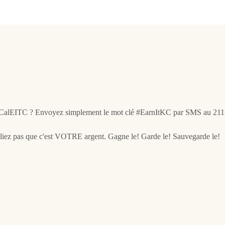
ôt CalEITC ? Envoyez simplement le mot clé #EarnItKC par SMS au 211-2
iez pas que c'est VOTRE argent. Gagne le! Garde le! Sauvegarde le!