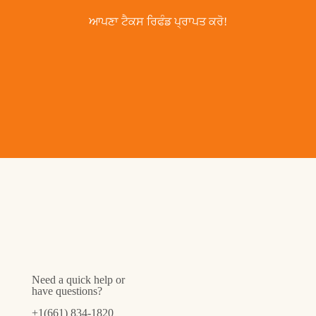
ਆਪਣਾ ਟੈਕਸ ਰਿਫੰਡ ਪ੍ਰਾਪਤ ਕਰੋ!
Need a quick help or
have questions?
+1(661) 834-1820